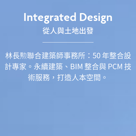
I
n
t
e
g
r
a
t
e
d
D
e
s
i
g
n
從人與土地出發
林長勲聯合建築師事務所：50 年整合設
計專家。永續建築、BIM 整合與 PCM 技
術服務，打造人本空間。